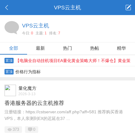
VPS云主机
VPS云主机
今日:
0
主题:
1
排名:
7
全部
最新
热门
热帖
精华
【电脑全自动挂机项目EA量化黄金策略大师！不爆仓】黄金策
置顶
略大师 热门
价格行为指标
置顶
量化魔方
2026-3-13
香港服务器的云主机推荐
注册链接：https://cstserver.com/aff.php?aff=581 推荐购买香港
VPS，本人亲测到EX的迟延在37 ...
373
0